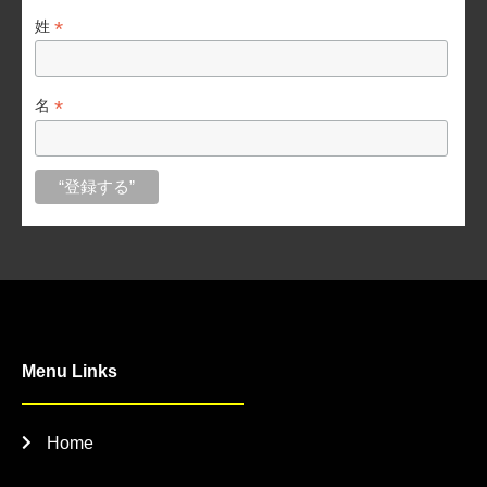
*
姓
*
名
Menu Links
Home